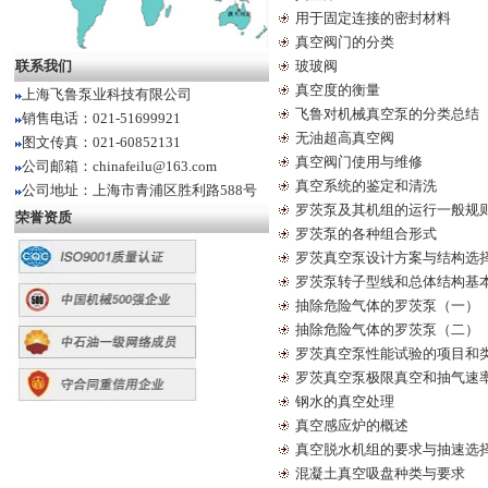
用于固定连接的密封材料
真空阀门的分类
联系我们
玻玻阀
真空度的衡量
上海飞鲁泵业科技有限公司
飞鲁对机械真空泵的分类总结
销售电话：021-51699921
无油超高真空阀
图文传真：021-60852131
真空阀门使用与维修
公司邮箱：chinafeilu@163.com
真空系统的鉴定和清洗
公司地址：上海市青浦区胜利路588号
罗茨泵及其机组的运行一般规
荣誉资质
罗茨泵的各种组合形式
罗茨真空泵设计方案与结构选
罗茨泵转子型线和总体结构基
抽除危险气体的罗茨泵（一）
抽除危险气体的罗茨泵（二）
罗茨真空泵性能试验的项目和
罗茨真空泵极限真空和抽气速
钢水的真空处理
真空感应炉的概述
真空脱水机组的要求与抽速选
混凝土真空吸盘种类与要求