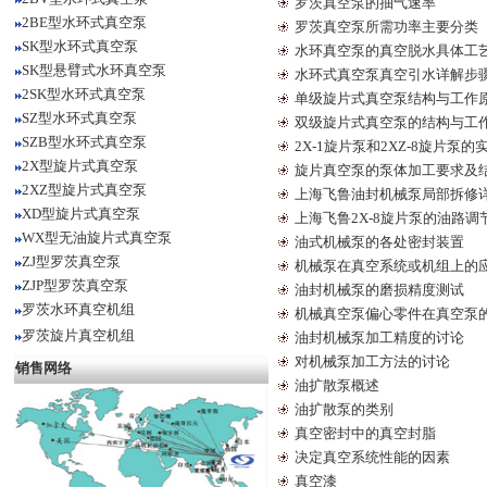
罗茨真空泵的抽气速率
2BE型水环式真空泵
罗茨真空泵所需功率主要分类
SK型水环式真空泵
水环真空泵的真空脱水具体工
SK型悬臂式水环真空泵
水环式真空泵真空引水详解步
2SK型水环式真空泵
单级旋片式真空泵结构与工作
SZ型水环式真空泵
双级旋片式真空泵的结构与工
SZB型水环式真空泵
2X-1旋片泵和2XZ-8旋片泵
2X型旋片式真空泵
旋片真空泵的泵体加工要求及
2XZ型旋片式真空泵
上海飞鲁油封机械泵局部拆修
XD型旋片式真空泵
上海飞鲁2X-8旋片泵的油路调
WX型无油旋片式真空泵
油式机械泵的各处密封装置
ZJ型罗茨真空泵
机械泵在真空系统或机组上的
ZJP型罗茨真空泵
油封机械泵的磨损精度测试
罗茨水环真空机组
机械真空泵偏心零件在真空泵
罗茨旋片真空机组
油封机械泵加工精度的讨论
对机械泵加工方法的讨论
销售网络
油扩散泵概述
油扩散泵的类别
真空密封中的真空封脂
决定真空系统性能的因素
真空漆