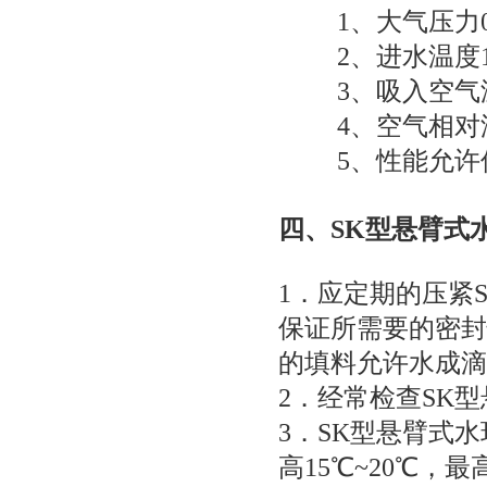
1、大气压力0.101
2、进水温度1
3、吸入空气温
4、空气相对湿
5、性能允许偏
四、
SK型悬臂式
1．应定期的压紧
保证所需要的密封
的填料允许水成滴
2．经常检查
SK
3．
SK型悬臂式
高15℃~20℃，