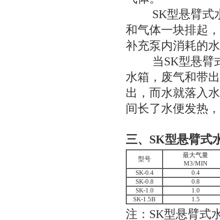
SK型悬臂式
和气体一块排起，
补充泵内消耗的水
当
SK型悬臂
水箱，废气和带出
出，而水就落入水
间长了水便发热，
三、
SK型悬臂式
最大气量
型号
M3/MIN
SK-0.4
0.4
SK-0.8
0.8
SK-1.0
1.0
SK-1.5B
1.5
注：
SK型悬臂式