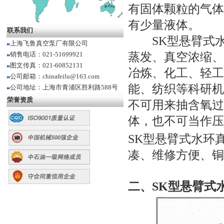
有固体颗粒的气体
有少量液体。
联系我们
SK型悬臂式
上海飞鲁真空泵厂有限公司
销售电话：021-51699921
蒸发、真空浓缩、
图文传真：021-60852131
冶炼、化工、轻工
公司邮箱：chinafeilu@163.com
能、纺织等科研机
公司地址：上海市青浦区胜利路588号
荣誉资质
不可用来抽含氧过
体，也不可当作压
SK型悬臂式水环
凑、维修方便、铜
二、
SK型悬臂式