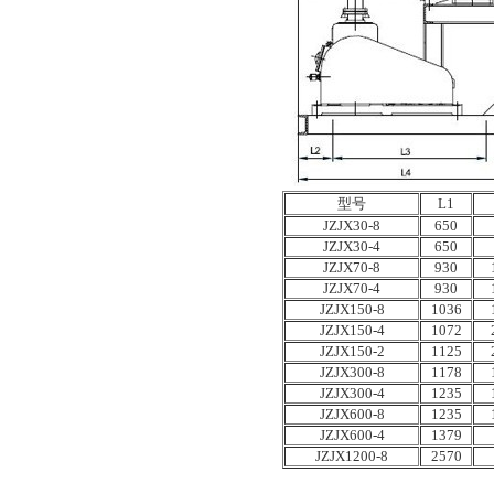
型号
L1
JZJX30-8
650
JZJX30-4
650
JZJX70-8
930
JZJX70-4
930
JZJX150-8
1036
JZJX150-4
1072
JZJX150-2
1125
JZJX300-8
1178
JZJX300-4
1235
JZJX600-8
1235
JZJX600-4
1379
JZJX1200-8
2570