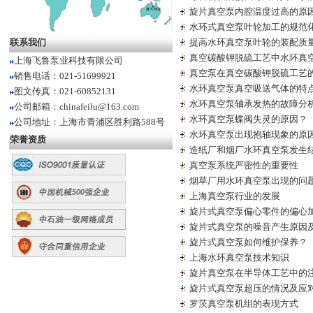
旋片真空泵内腔温度过高的原
水环式真空泵叶轮加工的规范
联系我们
提高水环真空泵叶轮的装配质
真空碳酸钾脱硫工艺中水环真
上海飞鲁泵业科技有限公司
真空泵在真空碳酸钾脱硫工艺
销售电话：021-51699921
水环真空泵真空吸送气体的特
图文传真：021-60852131
水环真空泵轴承发热的故障分
公司邮箱：chinafeilu@163.com
水环真空泵蝶阀失灵的原因？
公司地址：上海市青浦区胜利路588号
水环真空泵出现抱轴现象的原
荣誉资质
造纸厂和烟厂水环真空泵发生
真空泵系统严密性的重要性
烟草厂用水环真空泵出现的问
上海真空泵行业的发展
旋片式真空泵偏心零件的偏心
旋片式真空泵的噪音产生原因
旋片式真空泵如何维护保养？
上海水环真空泵技术知识
旋片真空泵在半导体工艺中的
旋片式真空泵超压的情况及应
罗茨真空泵机组的表现方式