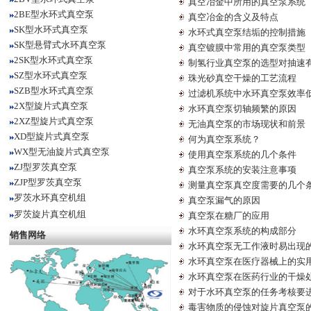
真空冶金中所用的真空泵系统
2BE型水环式真空泵
真空冶金的含义及特点
SK型水环式真空泵
水环式真空泵结垢的控制措施
SK型悬臂式水环真空泵
真空镀膜中常用的真空泵类型
2SK型水环式真空泵
制氢行业真空泵的选型对抽速
SZ型水环式真空泵
珠光砂真空干燥的工艺流程
SZB型水环式真空泵
过滤机系统中水环真空泵效率
2X型旋片式真空泵
水环真空泵切轴频繁的原因
2XZ型旋片式真空泵
无油真空泵的市场现状和前景
XD型旋片式真空泵
何为真空泵系统？
WX型无油旋片式真空泵
使用真空泵系统的几个条件
ZJ型罗茨真空泵
真空泵系统的安装注意事项
ZJP型罗茨真空泵
测量真空泵真空度需要的几个
罗茨水环真空机组
真空泵漏气的原因
罗茨旋片真空机组
真空泵在糖厂的应用
水环真空泵系统的构成部分
销售网络
水环真空泵无工作液时易出现
水环真空泵在医疗器械上的实
水环真空泵在医药行业的干燥
对于水环真空泵的任务考核要
毒害物质的侵蚀对旋片真空泵