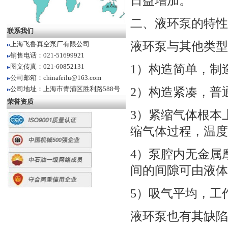
日益增加。
二、液环泵的特性
联系我们
液环泵与其他类型
上海飞鲁真空泵厂有限公司
销售电话：021-51699921
1）构造简单，制
图文传真：021-60852131
公司邮箱：chinafeilu@163.com
公司地址：上海市青浦区胜利路588号
2）构造紧凑，普
荣誉资质
3）紧缩气体根本上
缩气体过程，温度
4）泵腔内无金属
间的间隙可由液体
5）吸气平均，工
液环泵也有其缺陷