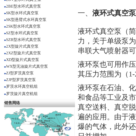
2BE型水环式真空泵
一、
液环式真空泵
SK型水环式真空泵
SK型悬臂式水环真空泵
2SK型水环式真空泵
液环式真空泵（简
SZ型水环式真空泵
力，关于单级泵为2.6
SZB型水环式真空泵
2X型旋片式真空泵
串联大气喷射器可达0.
2XZ型旋片式真空泵
XD型旋片式真空泵
液环泵也可用作压
WX型无油旋片式真空泵
其压力范围为（1-2
ZJ型罗茨真空泵
ZJP型罗茨真空泵
液环泵在石油、化
罗茨水环真空机组
罗茨旋片真空机组
和食品等工业及市
销售网络
真空送料、真空脱
遍的应用。由于液
爆的气体，此外还