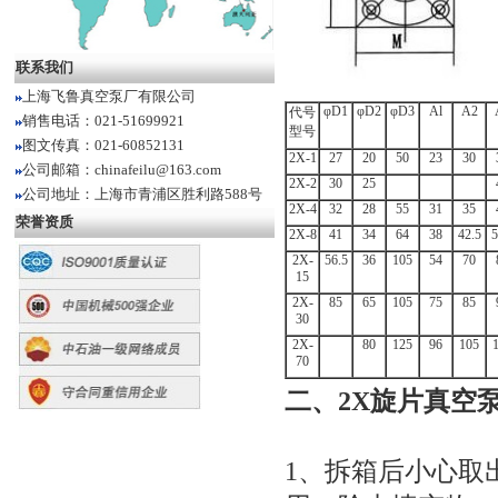
联系我们
上海飞鲁真空泵厂有限公司
φD1
φD2
φD3
Al
A2
代号
销售电话：021-51699921
型号
图文传真：021-60852131
2X-1
27
20
50
23
30
公司邮箱：chinafeilu@163.com
2X-2
30
25
公司地址：上海市青浦区胜利路588号
2X-4
32
28
55
31
35
荣誉资质
2X-8
41
34
64
38
42.5
5
2X-
56.5
36
105
54
70
15
2X-
85
65
105
75
85
30
2X-
80
125
96
105
70
二、
2X旋片真空
1、拆箱后小心取