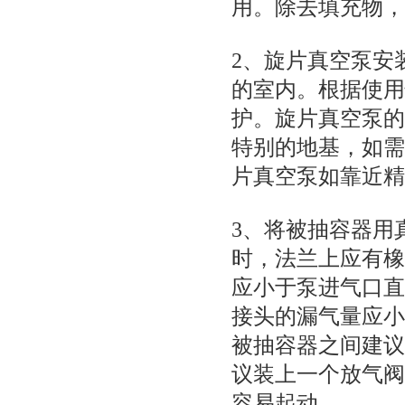
用。除去填充物，
2、
旋片真空泵
安
的室内。根据使用
护。
旋片真空泵
的
特别的地基，如需
片真空泵
如靠近精
3、将被抽容器用
时，法兰上应有橡
应小于泵进气口直
接头的漏气量应小
被抽容器之间建议
议装上一个放气阀
容易起动。