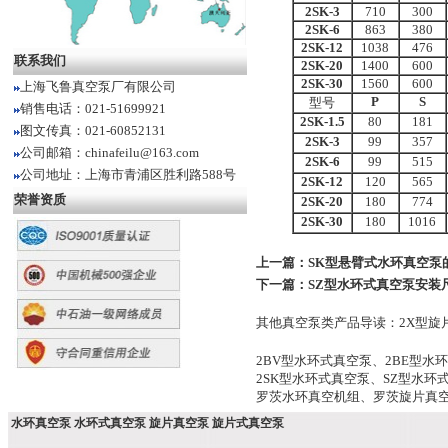
2SK
-3
710
300
2SK
-6
863
380
2SK
-12
1038
476
联系我们
2SK
-20
1400
600
2SK
-30
1560
600
上海飞鲁真空泵厂有限公司
P
S
型号
销售电话：021-51699921
2SK
-1.5
80
181
图文传真：021-60852131
2SK
-3
99
357
公司邮箱：chinafeilu@163.com
2SK
-6
99
515
公司地址：上海市青浦区胜利路588号
2SK
-12
120
565
荣誉资质
2SK
-20
180
774
2SK
-30
180
1016
上一篇：
SK型悬臂式水环真空泵
下一篇：
SZ型水环式真空泵安装
其他真空泵类产品导读：
2X型旋
2BV型水环式真空泵
、
2BE型水
2SK型水环式真空泵
、
SZ型水环
罗茨水环真空机组
、
罗茨旋片真
水环真空泵 水环式真空泵 旋片真空泵 旋片式真空泵