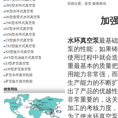
目前位置：
首页
-
新闻资讯
2BE型水环式真空泵
SK型水环式真空泵
SK型悬臂式水环真空泵
加
2SK型水环式真空泵
SZ型水环式真空泵
SZB型水环式真空泵
水环真空泵
最基础
2X型旋片式真空泵
2XZ型旋片式真空泵
泵的性能，如果铸
XD型旋片式真空泵
使用过程中就会造
WX型无油旋片式真空泵
ZJ型罗茨真空泵
重最基本的质量把
ZJP型罗茨真空泵
用能力非常强，而
罗茨水环真空机组
生产能力的不断扩
罗茨旋片真空机组
销售网络
出了产品的优越性
非常重要的，这关
加工的考核力度，
为了使水环真空泵