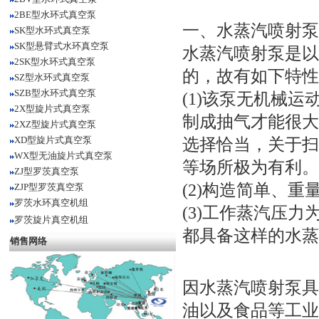
2BE型水环式真空泵
一、
水蒸汽喷射泵
SK型水环式真空泵
SK型悬臂式水环真空泵
水蒸汽喷射泵是以
2SK型水环式真空泵
的，故有如下特性
SZ型水环式真空泵
SZB型水环式真空泵
(1)该泵无机械
2X型旋片式真空泵
制成抽气才能很大
2XZ型旋片式真空泵
XD型旋片式真空泵
选择恰当，关于扫
WX型无油旋片式真空泵
等场所极为有利。
ZJ型罗茨真空泵
(2)构造简单、
ZJP型罗茨真空泵
罗茨水环真空机组
(3)工作蒸汽压力
罗茨旋片真空机组
都具备这样的水蒸
销售网络
因水蒸汽喷射泵具
油以及食品等工业