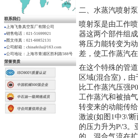
二、水蒸汽喷射泵
联系我们
喷射泵是由工作喷
上海飞鲁真空泵厂有限公司
器这两个部件组成
销售电话：021-51699921
图文传真：021-60852131
将压力能转变为动
公司邮箱：chinafeilu@163.com
差，使工作蒸汽在
公司地址：上海市青浦区胜利路588号
荣誉资质
在这个特殊的管道
区域(混合室)，
比工作蒸汽压强P
工作蒸汽和被抽气
转变来的动能传给
激波(如图1中3\
的压力升为P\'
的。混合气流在扩