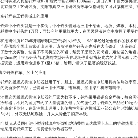
公司钟罩式真空钎焊电炉(炉膛尺寸髟2300×1300mm)，进口的炉子皆为微
、北京航空工艺研讨所、沈阳市真空应用研讨所等单位都研制了可以微机控温、
 真空钎焊在工程机械上的应用
空钎焊中小钎头就是一个实例，中小钎头普遍地应用于冶金、地质、煤碳、水利、
国耗费中小钎头约1万只，而如今的用量就更大，在国民经济建立中发挥了重要
矿冶研讨所1978年开端研制真空钎焊中小钎头，1980年经过冶金部作的技术
，产品供给全国上百家矿山运用。该所消费的钎头还先后在大庙铁矿、湘东钨矿
止了数十次实验。钻凿了不同类型的矿岩，禁受了坚硬的花岗岩、难钻凿的角岩
φ42mm的十字形钎头与瑞典同类型钎头在现场停止钻凿花岗岩的比照实验，均
据调查，运用寿命进步了1至1.5倍，给用户带来了显著的经济效益。
．真空钎焊在车、船上的应用
空钎焊的板翅式机油冷却器就用于车、船上。板翅式机油冷却用具有传热效率高
器的更新换代产品，已普遍应用于汽车、拖拉机、船用柴油机等范畴中。
国消费这类板翅式机油冷却器的厂家为数不多，并均采用银铜合金焊接，每台需消
冷却器，不只为国度节约了大量贵重的银，又气密性好，钎焊的产品经10kg·f
，外表光泽良好，在柴油机上运用，其传热性能到达机械工业部公布的t·柴油机
15小时，外表无锈斑腐蚀，并大大降低了消费本钱。
84年捷克从英国引进小型连续真空钎焊电炉消费司克达载重卡车上的铲敬热器，年
开端采用真钎焊工艺，消费铝制散热器芯部。