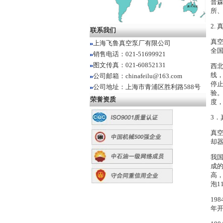
普森
所
2.
联系我们
真
上海飞鲁真空泵厂有限公司
全
销售电话：021-51699921
图文传真：021-60852131
西北
线
公司邮箱：chinafeilu@163.com
停
公司地址：上海市青浦区胜利路588号
验。
荣誉资质
度，
3
真
却
我
成的
高
泡1
19
年