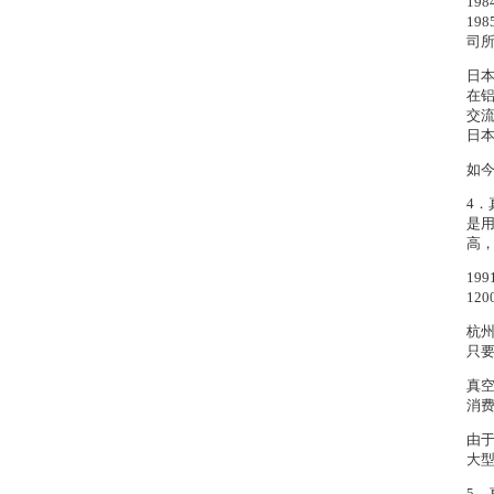
19
19
司所
日本
在铝
交流
日
如
4
是
高
19
12
杭州
只
真
消
由于
大
5