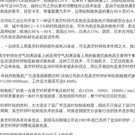
84年消费的汽车散热器中，铝制的占20％，后来对下属的两家工厂消费铝散热
85年可达300万台。福特公司之所以要对消费线停止技术改造，是由于铝散热
制造的客车、轻型卡车、带蓬载重汽车中，运用铝制散热器的量占90％至95％
古河铝工业公司开发了一种适于真空钎焊汽车热交流器散热片用的新型合金(CF
、锌、锰中添加0.2～0.3％的钙组成的合金。可作为热交热器的散热片用，
器用铝材，欧洲占80％～90％，美国占50%，日本占15%。因而，日本古河
本汽车热交器的铝材化必起促进作用。
今，一台轿车上用真空钎焊的部件就有20多处，可见真空钎焊技术作用之大、效
．真空钎焊在空气别离设备上的应用空气别离设备上用的板翅式换热器主要用于
用盐浴浸渍钎焊制造板翅式换热器，这种工艺技术，不只能耗大，工艺过程复杂
，产品寿命低。真空钎焊比盐浴钎焊具有诸多的优点，所以开展趋向是真空钎焊
91年杭州制氧机厂引进美国斯图尔特·沃纳公司的大型真空钎焊炉和铝制板翅式
00×1200×6000mm，工作压力最高可达8.4MPa。
制氧机厂的第一台真空钎焊透平氧压机叶轮，在14500、16000、18060r／
要钎焊质量差的一条叶片发现脱缝，其他局部均尚好，整个叶轮仍完好无损。
空钎焊叶轮的胜利，大大进步了该厂窄流道叶轮制造精度，因此不只保证了设计
费周期。真空钎焊叶轮制造技术的实破，对推进我国空分设备行业的技术进步将
真空钎焊具有许多优点，英国马尔斯顿公司在1983年底已关闭了盐浴钎焊炉，而采用英
型真空钎焊炉消费低温换热器。
．真空钎焊板翅式换热器在石油化工上的应用