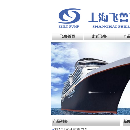
飞鲁首页
走近飞鲁
产
产品列表
新
2BV型水环式真空泵