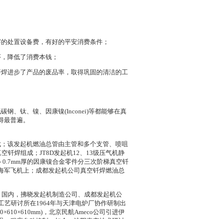
害的处置设备费，有好的平安消费条件；
序，降低了消费本钱；
钎焊进步了产品的废品率，取得巩固的清洁的工
钛、镍、因康镍(Inconei)等都能够在真
得最普遍。
制成；该发起机燃油总管由主管和多个支管、喷咀
钎焊组成；JT8D发起机12、13级压气机静
～0.7mm厚的因康镍合金零件分三次阶梯真空钎
海军飞机上；成都发起机公司真空钎焊燃油总
。国内，拂晓发起机制造公司、成都发起机公
艺研讨所在1964年与天津电炉厂协作研制出
0×610mm)，北京民航Ameco公司引进伊