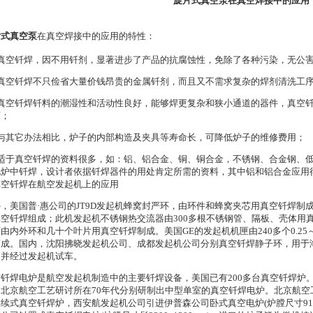
旋片式真空泵在真空焊接中的应用
片式真空泵
在真空焊接中的应用的特性：
．真空钎焊，因不用钎剂，显著进步了产品的抗腐蚀性，免除了各种污染，无公
．真空钎焊不只俭省大量价钱昂贵的金属钎剂，而且又不需求复杂的焊剂清洗工
．真空钎焊钎料的潮湿性和活动性良好，能够焊更复杂和狭小通道的器件，真空
面；
．与其它办法相比，炉子的内部构造及夹具等寿命长，可降低炉子的维修费用；
适于真空钎焊的资料很多，如：铝、铝合金、铜、铜合金，不锈钢、合金钢、低碳钢、
电炉中钎焊，设计者依据钎焊器件的用处肯定所需的资料，其中铝和铝合金应用
 真空钎焊在航空发起机上的应用
，美国普·惠公司的JT9D发起机蜂窝封严环，由环件和蜂窝夹芯用真空钎焊
空钎焊组成；此机发起机不锈钢热交流器由300多根不锈钢管、隔板、壳体用真空
由内外环和几十个叶片用真空钎焊制成。美国GE的发起机机匣由240多个0.25
而成。国内，沈阳拂晓发起机公司、成都发起机公司分别真空钎焊静子环，用于
，并经过发起机试车。
空钎焊电炉是航空发起机制造中的主要钎焊设备，美国已有200多台真空钎焊炉
北京航空工艺研讨所在70年代分别研制出中型单室的真空钎焊电炉。北京航空工
续式真空钎焊炉，西安航发起机公司引进伊普森公司卧式真空电炉(炉膛尺寸910×61