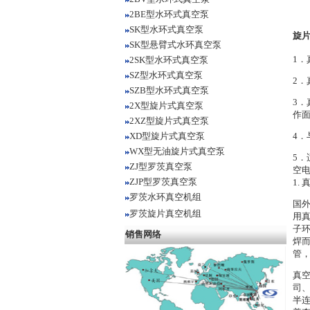
2BE型水环式真空泵
SK型水环式真空泵
旋
SK型悬臂式水环真空泵
1
2SK型水环式真空泵
SZ型水环式真空泵
2
SZB型水环式真空泵
3
2X型旋片式真空泵
作
2XZ型旋片式真空泵
XD型旋片式真空泵
4
WX型无油旋片式真空泵
5．
ZJ型罗茨真空泵
空
ZJP型罗茨真空泵
1.
罗茨水环真空机组
国外
罗茨旋片真空机组
用真
子环
销售网络
焊
管
真
司、
半连