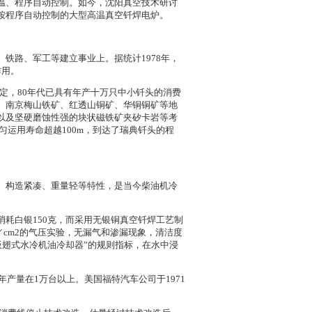
机控温、程序自动控制。如今，沈阳真空技术研讨
按程序自动控制的大型高温真空钎焊电炉。
铁路、军工等建立事业上。据统计1978年，
作用。
审定，80年代已具有年产十万只中小钎头的消费
、南京梅山铁矿、红透山铜矿、华铜铜矿等地
以及坚硬磨蚀性强的块状磁铁矿夹矽卡岩等考
匀运用寿命超越100m，到达了瑞典钎头的程
、构造紧凑、重量轻等特性，是当今柴油机冷
耗白银150克，而采用无银铜真空钎焊工艺制
／cm2的气压实验，无漏气和渗漏现象，清洁度
板翅式水冷机油冷却器”的规则指标，在水中浸
产量在1万台以上。美国福特汽车公司于1971