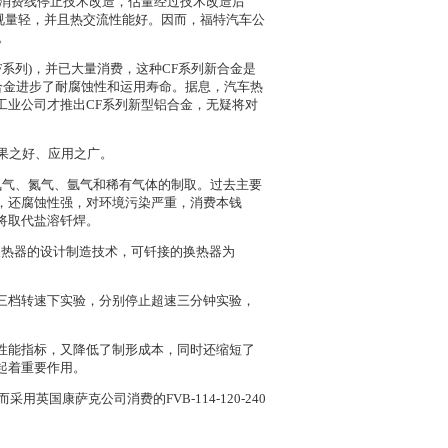
器消费线停止技术改造，估量经过技术改造后
重视量轻，并且热交流性能好。因而，福特汽车公
。
系列)，并已大量消费，这种CF系列新合金是
新合金进步了耐腐蚀性和运用寿命。据息，汽车热
铝工业公司才推出CF系列新型铝合金，无疑将对
果之好、应用之广。
氧气、氮气、氩气和稀有气体的制取。过去主要
，还腐蚀性强，对环境污染严重，消费本钱
将取代盐溶钎焊。
换热器的设计制造技术，可钎接的换热器为
min三档转速下实验，分别停止超速三分钟实验，
性能指标，又降低了制形成本，同时还缩短了
起着重要作用。
国康萨克公司消费的FVB-114-120-240