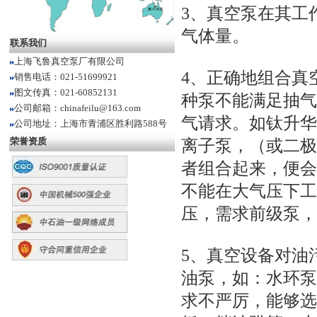
3、真空泵在其工
气体量。
联系我们
上海飞鲁真空泵厂有限公司
4、正确地组合真
销售电话：021-51699921
图文传真：021-60852131
种泵不能满足抽气
公司邮箱：chinafeilu@163.com
气请求。如钛升华
公司地址：上海市青浦区胜利路588号
荣誉资质
离子泵，（或二极
者组合起来，便会
不能在大气压下工
压，需求前级泵，
5、真空设备对油
油泵，如：水环泵
求不严厉，能够选