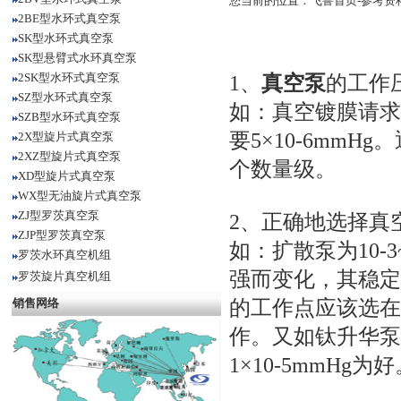
您当前的位置：
飞鲁首页
-
参考资
2BE型水环式真空泵
SK型水环式真空泵
SK型悬臂式水环真空泵
2SK型水环式真空泵
1、
真空泵
的工作
SZ型水环式真空泵
如：真空镀膜请求1
SZB型水环式真空泵
要5×10-6mm
2X型旋片式真空泵
2XZ型旋片式真空泵
个数量级。
XD型旋片式真空泵
WX型无油旋片式真空泵
ZJ型罗茨真空泵
2、正确地选择真
ZJP型罗茨真空泵
如：扩散泵为10-
罗茨水环真空机组
强而变化，其稳定的工
罗茨旋片真空机组
销售网络
的工作点应该选在
作。又如钛升华泵
1×10-5mmHg为