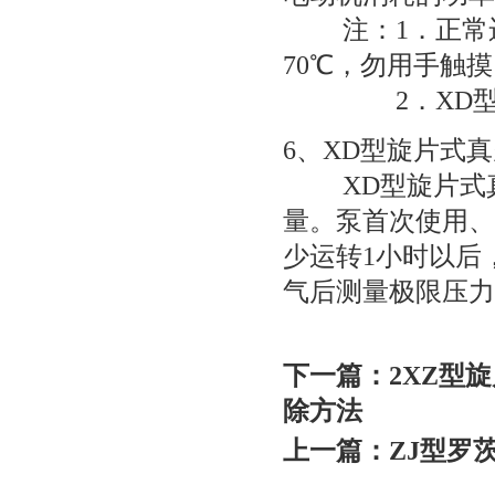
注：1．正常运
70℃，勿用手触
2．
XD
6、
XD型旋片式
XD型旋片式
量。泵首次使用、
少运转1小时以后
气后测量极限压力
下一篇：
2XZ型
除方法
上一篇：
ZJ型罗